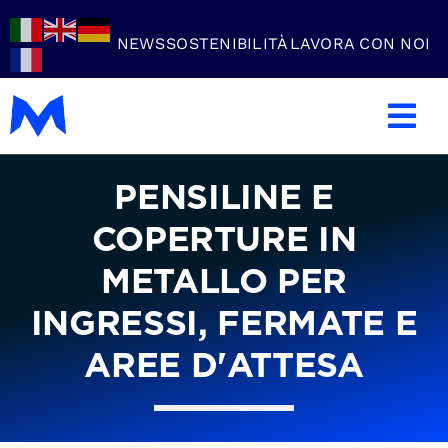
Skip
to
NEWS
SOSTENIBILITÀ
LAVORA CON NOI
content
Tog
Nav
Azienda
PENSILINE E
COPERTURE IN
Carpenteria Metallica
METALLO PER
Settori
INGRESSI, FERMATE E
AREE D'ATTESA
Lavorazioni
Prodotti