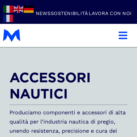
Skip
to
NEWS
SOSTENIBILITÀ
LAVORA CON NOI
content
Tog
Nav
Azienda
ACCESSORI
Carpenteria Metallica
NAUTICI
Settori
Produciamo componenti e accessori di alta
Lavorazioni
qualità per l’industria nautica di pregio,
unendo resistenza, precisione e cura dei
Prodotti