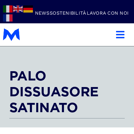
Skip
to
NEWS
SOSTENIBILITÀ
LAVORA CON NOI
content
Tog
Nav
Azienda
PALO
Carpenteria Metallica
DISSUASORE
Settori
SATINATO
Lavorazioni
Prodotti