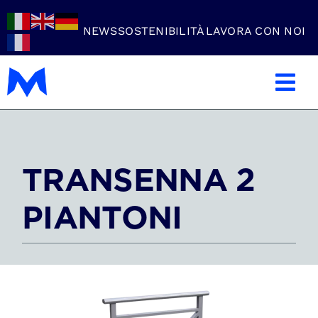
Skip
to
NEWS
SOSTENIBILITÀ
LAVORA CON NOI
content
Tog
Nav
Azienda
TRANSENNA 2
Carpenteria Metallica
PIANTONI
Settori
Lavorazioni
Prodotti